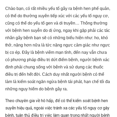
Chào bạn, có rất nhiều yếu tố gây ra bệnh hen phế quản,
có thể do thường xuyên tiếp xúc với các yếu tố nguy cơ,
cũng có thể do yếu tố gen và di truyền… Thông thường
với bệnh hen suyễn do dị ứng, ngay khi gặp phải các tác
nhân gây bệnh bạn sẽ có những biểu hiện như: ho, khó
thở, nặng hơn nữa là tức nặng ngực cảm giác như ngực
bị co ép. Đây là bệnh viêm mạn tính, đến nay vẫn chưa
có phương pháp điều trị dứt điểm bệnh, người bệnh xác
định phải chung sống với bệnh và sử dụng các thuốc
điều trị đến hết đời. Cách duy nhất người bệnh có thể
làm là kiểm soát ngăn ngừa bệnh tái phát, hạn chế tối đa
những nguy hiểm do bệnh gây ra.
Theo chuyên gia về hô hấp, để có thể kiểm soát bệnh hen
suyễn hiệu quả, ngoài việc tránh xa các yếu tố nguy cơ gây
bệnh, tuân thủ điều trị việc làm quan trọng nhất người bệnh