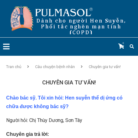
0
Tran chủ
Câu chuyện bệnh nhân
Chuyên gia tư vấn!
CHUYÊN GIA TƯ VẤN!
Chào bác sỹ. Tôi xin hỏi: Hen suyễn thể dị ứng có
chữa được không bác sỹ?
Người hỏi: Chị Thùy Dương, Sơn Tây
Chuyên gia trả lời: