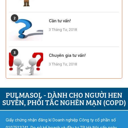
2
Cần tư vấn!
3 Tháng Tư, 2018
3
Chuyên gia tư vấn!
3 Tháng Tư, 2018
PULMASOL - DÀNH CHO NGƯỜI HEN
SUYỄN, PHỔI TẮC NGHẼN MẠN (COPD)
Giấy chứng nhận đăng kí Doanh nghiệp Công ty cổ phần số
0107513741. Do sở kế hoạch và đầu tư TP Hà Nội cấp ngày