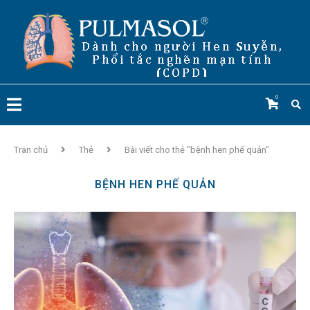
0
Tran chủ
Thẻ
Bài viết cho thẻ "bệnh hen phế quản"
BỆNH HEN PHẾ QUẢN