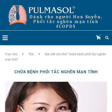
0
Tran chủ
Thẻ
Bài viết cho thẻ "chữa bệnh phổi tắc nghẽn
mạn tính"
CHỮA BỆNH PHỔI TẮC NGHẼN MẠN TÍNH