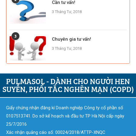
Cần tư vấn!
3 Tháng Tư, 2018
3
Chuyên gia tư vấn!
3 Tháng Tư, 2018
PULMASOL - DÀNH CHO NGƯỜI HEN
SUYỄN, PHỔI TẮC NGHẼN MẠN (COPD)
Giấy chứng nhận đăng kí Doanh nghiệp Công ty cổ phần số
0107513741. Do sở kế hoạch và đầu tư TP Hà Nội cấp ngày
25/7/2016
Xác nhận quảng cáo số: 00024/2018/ATTP-XNQC