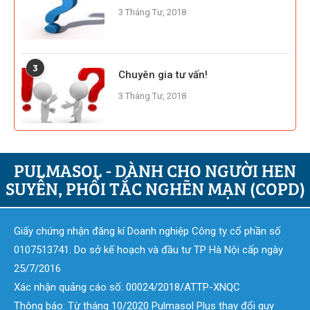
3 Tháng Tư, 2018
3
Chuyên gia tư vấn!
3 Tháng Tư, 2018
PULMASOL - DÀNH CHO NGƯỜI HEN
SUYỄN, PHỔI TẮC NGHẼN MẠN (COPD)
Giấy chứng nhận đăng kí Doanh nghiệp Công ty cổ phần số
0107513741. Do sở kế hoạch và đầu tư TP Hà Nội cấp ngày
25/7/2016
Xác nhận quảng cáo số: 00024/2018/ATTP-XNQC
Thông báo: Từ tháng 10/2020 Pulmasol Plus thay đổi quy