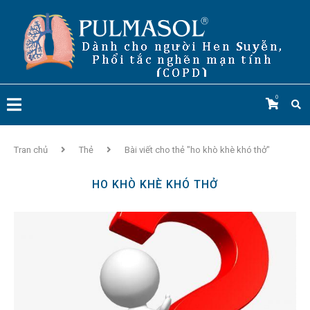
0
Tran chủ
Thẻ
Bài viết cho thẻ "ho khò khè khó thở"
HO KHÒ KHÈ KHÓ THỞ