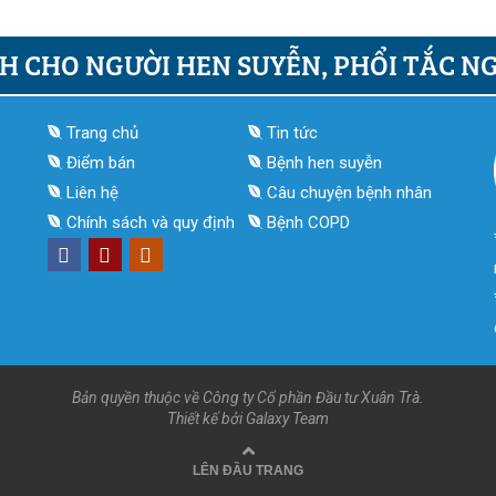
H CHO NGƯỜI HEN SUYỄN, PHỔI TẮC N
Trang chủ
Tin tức
Điểm bán
Bệnh hen suyễn
Liên hệ
Câu chuyện bệnh nhân
Chính sách và quy định
Bệnh COPD
Bản quyền thuộc về Công ty Cổ phần Đầu tư Xuân Trà.
Thiết kế bởi Galaxy Team
LÊN ĐẦU TRANG