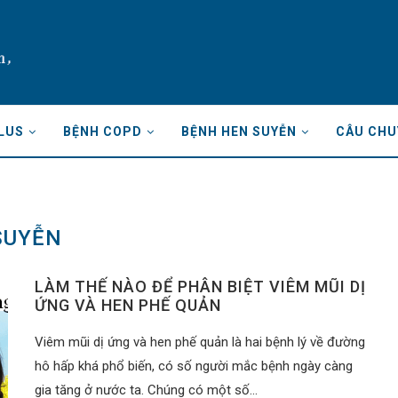
LUS
BỆNH COPD
BỆNH HEN SUYỄN
CÂU CHU
SUYỄN
LÀM THẾ NÀO ĐỂ PHÂN BIỆT VIÊM MŨI DỊ
ỨNG VÀ HEN PHẾ QUẢN
Viêm mũi dị ứng và hen phế quản là hai bệnh lý về đường
hô hấp khá phổ biến, có số người mắc bệnh ngày càng
gia tăng ở nước ta. Chúng có một số…