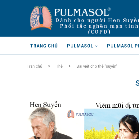
TRANG CHỦ
PULMASOL
PULMASOL P
Tran chủ
Thẻ
Bài viết cho thẻ "suyễn"